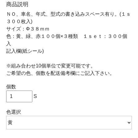
商品説明
ＮＯ、車名、年式、型式の書き込みスペース有り。(１ｓ
３００枚入)
サイズ：Φ３８ｍｍ
色：黄、緑、赤１００個×３種類 １ｓｅｔ：３００個
入
記入欄(紙シール)
※組み合わせ10個単位で変更可能です。
ご希望の色、個数を配送備考欄にご記入下さい。
個数
S
色選択