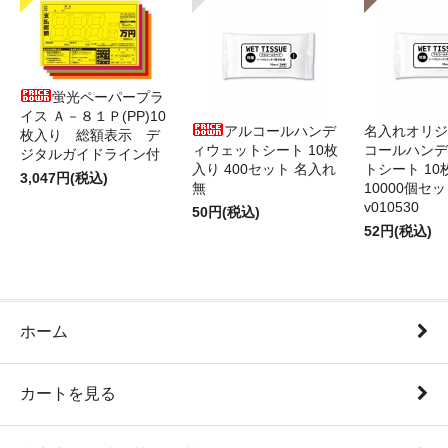
蛍光ペーパープラ
イス Ａ－８１Ｐ(PP)10
アルコールハンデ
名入れオリジ
枚入り 総額表示 デ
ィウェットシート 10枚
コールハンデ
ジタルガイドライン付
入り 400セット 名入れ
トシート 10
3,047円(税込)
無
10000個セ
v010530
50円(税込)
52円(税込)
ホーム
カートを見る