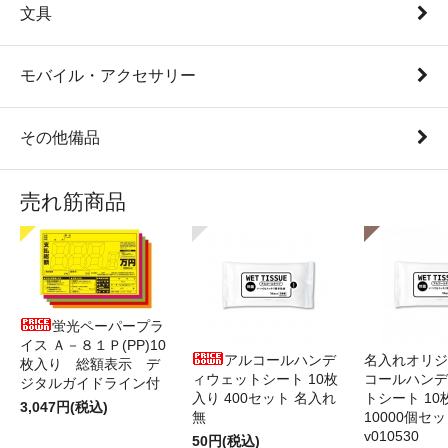
文具
モバイル・アクセサリー
その他備品
売れ筋商品
蛍光ペーパープラ
イス Ａ－８１Ｐ(PP)10
アルコールハンデ
名入れオリジ
枚入り 総額表示 デ
ィウェットシート 10枚
コールハンデ
ジタルガイドライン付
入り 400セット 名入れ
トシート 10
3,047円(税込)
無
10000個セ
v010530
50円(税込)