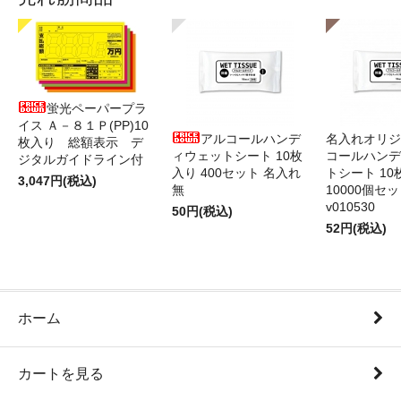
蛍光ペーパープラ
イス Ａ－８１Ｐ(PP)10
アルコールハンデ
名入れオリジ
枚入り 総額表示 デ
ィウェットシート 10枚
コールハンデ
ジタルガイドライン付
入り 400セット 名入れ
トシート 10
3,047円(税込)
無
10000個セ
v010530
50円(税込)
52円(税込)
ホーム
カートを見る