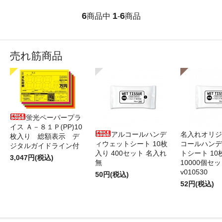
6
1
6
商品中
-
商品
売れ筋商品
蛍光ペーパープラ
イス Ａ－８１Ｐ(PP)10
アルコールハンデ
名入れオリジ
枚入り 総額表示 デ
ィウェットシート 10枚
コールハンデ
ジタルガイドライン付
入り 400セット 名入れ
トシート 10
3,047円(税込)
無
10000個セ
v010530
50円(税込)
52円(税込)