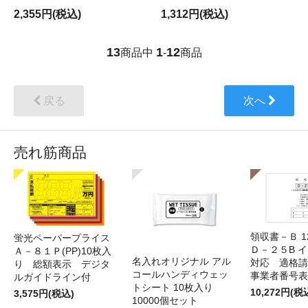
2,355円(税込)
1,312円(税込)
13
1
12
商品中
-
商品
戻る
次へ
売れ筋商品
領収書－Ｂ 
蛍光ペーパープライス
Ｄ－２５B 
Ａ－８１Ｐ(PP)10枚入
名入れオリジナル アル
対応 適格請
り 総額表示 デジタ
コールハンディウェッ
事業者番号表
ルガイドライン付
トシート 10枚入り
10,272円(税
3,575円(税込)
10000個セット