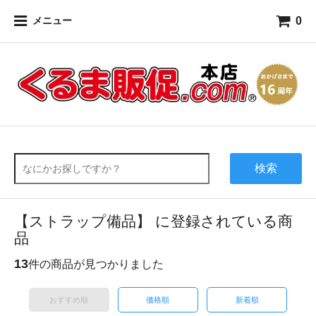
0
メニュー
検索
【ストラップ備品】 に登録されている商
品
13
件の商品が見つかりました
おすすめ順
価格順
新着順