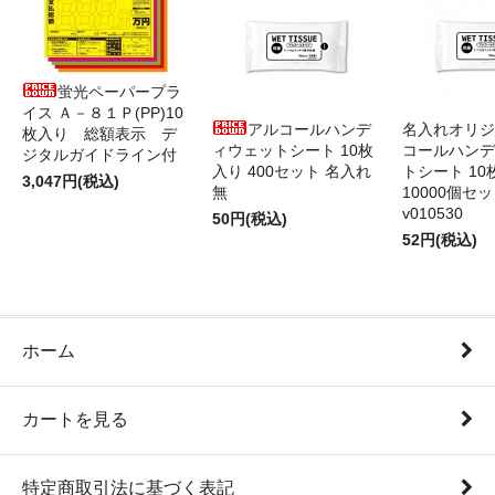
蛍光ペーパープラ
イス Ａ－８１Ｐ(PP)10
アルコールハンデ
名入れオリジ
枚入り 総額表示 デ
ィウェットシート 10枚
コールハンデ
ジタルガイドライン付
入り 400セット 名入れ
トシート 10
3,047円(税込)
無
10000個セ
v010530
50円(税込)
52円(税込)
ホーム
カートを見る
特定商取引法に基づく表記