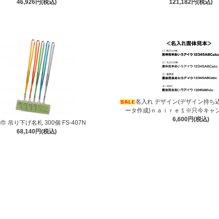
46,926円(税込)
121,182円(税込)
名入れ デザイン(デザイン持ち
ータ作成)ｎａｉｒｅ１※只今キャ
6,600円(税込)
巾 吊り下げ名札 300個 FS-407N
68,140円(税込)