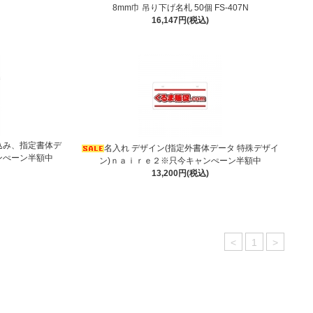
8mm巾 吊り下げ名札 50個 FS-407N
16,147円(税込)
込み、指定書体デ
名入れ デザイン(指定外書体データ 特殊デザイ
ンぺーン半額中
ン)ｎａｉｒｅ２※只今キャンぺーン半額中
13,200円(税込)
<
1
>