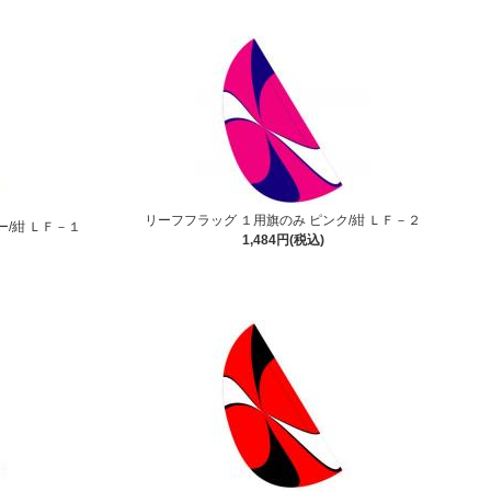
リーフフラッグ １用旗のみ ピンク/紺 ＬＦ－２
ー/紺 ＬＦ－１
1,484円(税込)