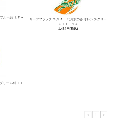
ブルー/紺 ＬＦ－
リーフフラッグ ２(ＳＡＬＥ)用旗のみ オレンジ/グリー
ン ＬＦ－１４
1,484円(税込)
グリーン/紺 ＬＦ
<
1
>