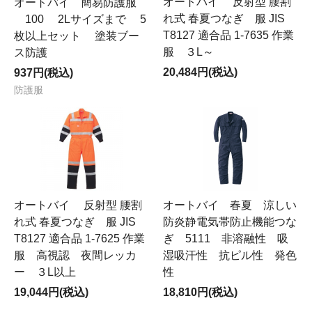
オートバイ 反射型 腰割
オートバイ 簡易防護服
れ式 春夏つなぎ 服 JIS
100 2Lサイズまで 5
T8127 適合品 1-7635 作業
枚以上セット 塗装ブー
服 ３L～
ス防護
20,484円(税込)
937円(税込)
防護服
オートバイ 反射型 腰割
オートバイ 春夏 涼しい
れ式 春夏つなぎ 服 JIS
防炎静電気帯防止機能つな
T8127 適合品 1-7625 作業
ぎ 5111 非溶融性 吸
服 高視認 夜間レッカ
湿吸汗性 抗ピル性 発色
ー ３L以上
性
19,044円(税込)
18,810円(税込)