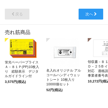
戻る
次へ
売れ筋商品
領収書－Ｂ 
蛍光ペーパープライス
Ｄ－２５B 
Ａ－８１Ｐ(PP)10枚入
名入れオリジナル アル
対応 適格請
り 総額表示 デジタ
コールハンディウェッ
事業者番号表
ルガイドライン付
トシート 10枚入り
10,272円(税
3,575円(税込)
10000個セット
52円(税込)