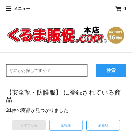
0
メニュー
検索
【安全靴・防護服】 に登録されている商
品
31
件の商品が見つかりました
おすすめ順
価格順
新着順