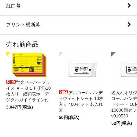
紅白幕
プリント横断幕
売れ筋商品
蛍光ペーパープラ
イス Ａ－８１Ｐ(PP)10
アルコールハンデ
名入れオリジ
枚入り 総額表示 デ
ィウェットシート 10枚
コールハンデ
ジタルガイドライン付
入り 400セット 名入れ
トシート 10
3,047円(税込)
無
10000個セ
v010530
50円(税込)
52円(税込)