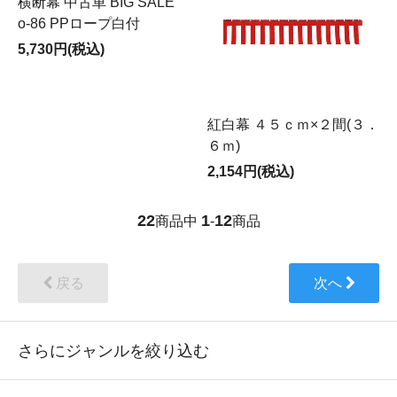
横断幕 中古車 BIG SALE
o-86 PPロープ白付
5,730円(税込)
紅白幕 ４５ｃｍ×２間(３．
６ｍ)
2,154円(税込)
22
1
12
商品中
-
商品
戻る
次へ
さらにジャンルを絞り込む