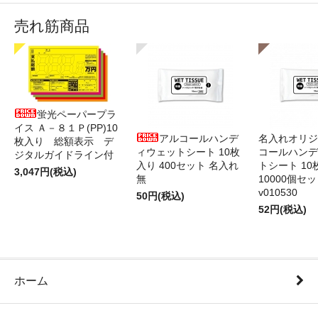
売れ筋商品
蛍光ペーパープラ
イス Ａ－８１Ｐ(PP)10
アルコールハンデ
名入れオリジ
枚入り 総額表示 デ
ィウェットシート 10枚
コールハンデ
ジタルガイドライン付
入り 400セット 名入れ
トシート 10
3,047円(税込)
無
10000個セ
v010530
50円(税込)
52円(税込)
ホーム