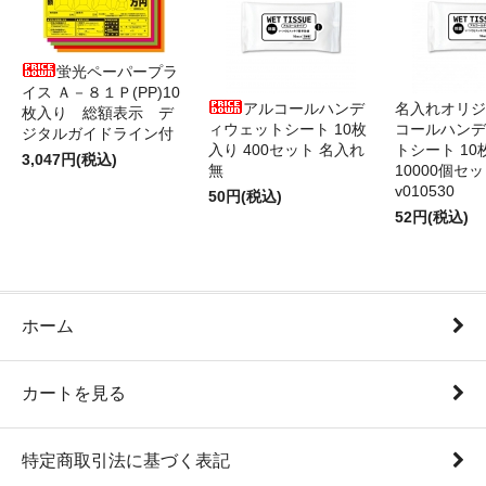
蛍光ペーパープラ
イス Ａ－８１Ｐ(PP)10
アルコールハンデ
名入れオリジ
枚入り 総額表示 デ
ィウェットシート 10枚
コールハンデ
ジタルガイドライン付
入り 400セット 名入れ
トシート 10
3,047円(税込)
無
10000個セ
v010530
50円(税込)
52円(税込)
ホーム
カートを見る
特定商取引法に基づく表記