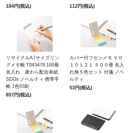
194円(税込)
112円(税込)
リサイクルA7サイズリン
カバー付フセンメモ Ｖ０
グメモ帳 T043478 100冊
１０１２１ ５００冊 名入
名入れ 麦わら配合表紙
れ無５色セット 付箋 ノベ
SDGs ノベルティ 携帯手
ルティ
帳 1色印刷
53円(税込)
857円(税込)