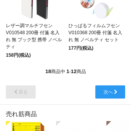
レザー調マルチフセン
ひっぱるフィルムフセン
V010548 200冊 付箋 名入
V010368 200冊 付箋 名入
れ 無 ブック型 携帯 ノベル
れ 無 ノベルティ セット
ティ
177円(税込)
158円(税込)
18
1
12
商品中
-
商品
戻る
次へ
売れ筋商品