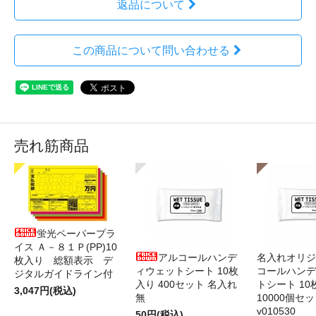
返品について
この商品について問い合わせる
売れ筋商品
蛍光ペーパープラ
イス Ａ－８１Ｐ(PP)10
アルコールハンデ
名入れオリジ
枚入り 総額表示 デ
ィウェットシート 10枚
コールハンデ
ジタルガイドライン付
入り 400セット 名入れ
トシート 10
3,047円(税込)
無
10000個セ
v010530
50円(税込)