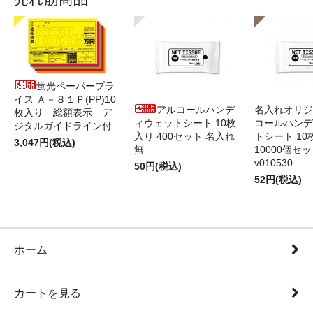
蛍光ペーパープラ
イス Ａ－８１Ｐ(PP)10
アルコールハンデ
名入れオリジ
枚入り 総額表示 デ
ィウェットシート 10枚
コールハンデ
ジタルガイドライン付
入り 400セット 名入れ
トシート 10
3,047円(税込)
無
10000個セ
v010530
50円(税込)
52円(税込)
ホーム
カートを見る