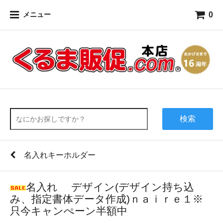
0
メニュー
検索
名入れキーホルダー
名入れ デザイン(デザイン持ち込
み、指定書体データ作成)ｎａｉｒｅ１※
只今キャンぺーン半額中