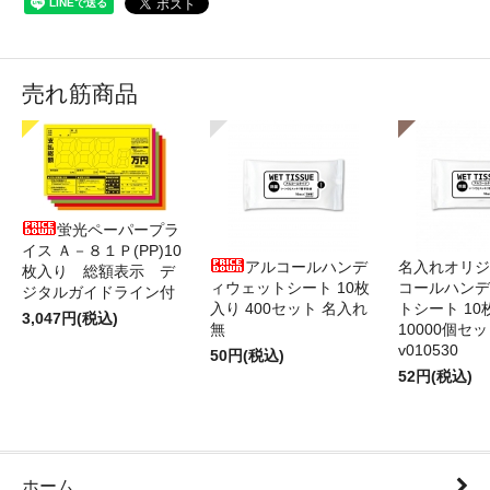
売れ筋商品
蛍光ペーパープラ
イス Ａ－８１Ｐ(PP)10
アルコールハンデ
名入れオリジ
枚入り 総額表示 デ
ィウェットシート 10枚
コールハンデ
ジタルガイドライン付
入り 400セット 名入れ
トシート 10
3,047円(税込)
無
10000個セ
v010530
50円(税込)
52円(税込)
ホーム