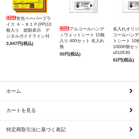
蛍光ペーパープラ
イス Ａ－８１Ｐ(PP)10
アルコールハンデ
名入れオリジ
枚入り 総額表示 デ
ィウェットシート 10枚
コールハンデ
ジタルガイドライン付
入り 400セット 名入れ
トシート 10
3,047円(税込)
無
10000個セ
v010530
50円(税込)
52円(税込)
ホーム
カートを見る
特定商取引法に基づく表記