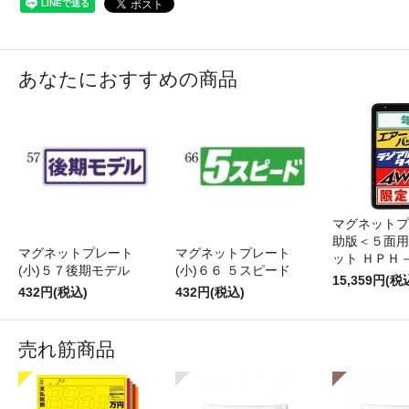
あなたにおすすめの商品
マグネットプ
助版＜５面用
マグネットプレート
マグネットプレート
ット ＨＰＨ
(小)５７後期モデル
(小)６６ ５スピード
15,359円(税
432円(税込)
432円(税込)
売れ筋商品